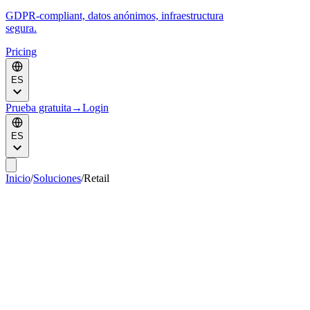
GDPR-compliant, datos anónimos, infraestructura
segura.
Pricing
ES
Prueba gratuita
→
Login
ES
Inicio
/
Soluciones
/
Retail