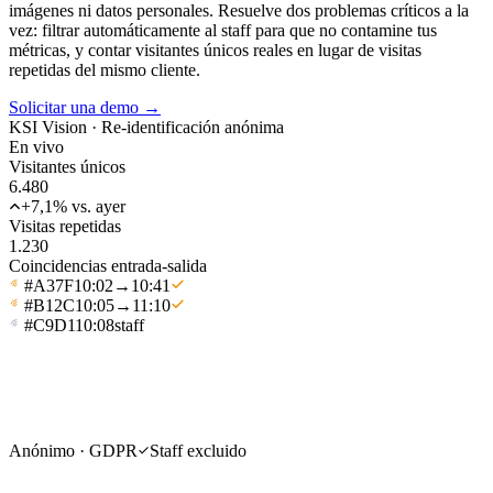
imágenes ni datos personales. Resuelve dos problemas críticos a la
vez: filtrar automáticamente al staff para que no contamine tus
métricas, y contar visitantes únicos reales en lugar de visitas
repetidas del mismo cliente.
Solicitar una demo
→
KSI Vision ·
Re-identificación anónima
En vivo
Visitantes únicos
6.480
+7,1% vs. ayer
Visitas repetidas
1.230
Coincidencias entrada-salida
#A37F
10:02
→
10:41
#B12C
10:05
→
11:10
#C9D1
10:08
staff
Anónimo · GDPR
Staff excluido