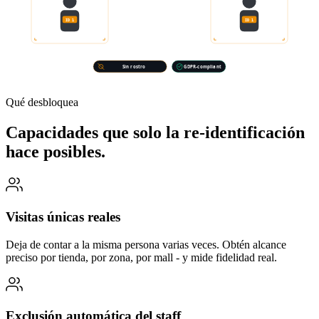
ID 1
ID 1
CÁMARA A · ENTRADA
CÁMARA B · SECCIÓN 4
Sin rostro
GDPR-compliant
Qué desbloquea
Capacidades que solo la re-identificación
hace posibles.
Visitas únicas reales
Deja de contar a la misma persona varias veces. Obtén alcance
preciso por tienda, por zona, por mall - y mide fidelidad real.
Exclusión automática del staff