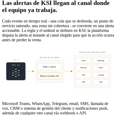
Las alertas de KSI llegan al canal donde
el equipo ya trabaja.
Cada evento en tiempo real - una cola que se desborda, un punto de
servicio saturado, una zona sin cobertura - se convierte en una alerta
accionable. La regla y el umbral se definen en KSI; la plataforma
dispara la alerta al instante al canal elegido para que la acción ocurra
antes de perder la venta.
CANALES DE NOTIFICACIÓN
MOTOR DE ALERTAS
KSI AI
Teams
WhatsApp
KSI AI
Regla y umbral
Telegram
Email
SMS
Llamada
Disparo en tiempo real
CRM
Push
Microsoft Teams, WhatsApp, Telegram, email, SMS, llamada de
voz, CRM o sistema de gestión del cliente y notificaciones push,
además de cualquier otro canal vía webhook o API.