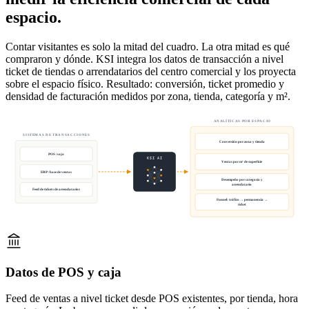
espacio.
Contar visitantes es solo la mitad del cuadro. La otra mitad es qué
compraron y dónde. KSI integra los datos de transacción a nivel
ticket de tiendas o arrendatarios del centro comercial y los proyecta
sobre el espacio físico. Resultado: conversión, ticket promedio y
densidad de facturación medidos por zona, tienda, categoría y m².
ANALÍTICAS POR ESPACIO
SISTEMAS DE TRANSACCIONES
Conversión por zona y tienda
POS / caja
KSI AI
Ventas por m² de superficie
ERP / base de ventas
Desempeño por categoría y
arrendatario
Feed de tickets de arrendatarios
Funnel: tráfico → permanencia →
ticket
Datos de POS y caja
Feed de ventas a nivel ticket desde POS existentes, por tienda, hora