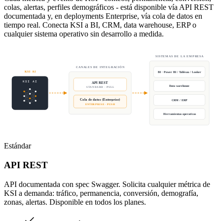
colas, alertas, perfiles demográficos - está disponible vía API REST
documentada y, en deployments Enterprise, vía cola de datos en
tiempo real. Conecta KSI a BI, CRM, data warehouse, ERP o
cualquier sistema operativo sin desarrollo a medida.
SISTEMAS DE LA EMPRESA
CANALES DE INTEGRACIÓN
KSI AI
BI · Power BI / Tableau / Looker
KSI AI
API REST
Data warehouse
STANDARD · PULL
Cola de datos (Enterprise)
CRM / ERP
ENTERPRISE · PUSH
Herramientas operativas
Estándar
API REST
API documentada con spec Swagger. Solicita cualquier métrica de
KSI a demanda: tráfico, permanencia, conversión, demografía,
zonas, alertas. Disponible en todos los planes.