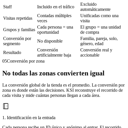
Excluido
Staff
Incluido en el tráfico
automáticamente
Contadas múltiples
Unificadas como una
Visitas repetidas
veces
visita
Cada persona = una
El grupo = una unidad
Grupos y familias
oportunidad
de compra
Conversión por
Familia, pareja, solo,
No disponible
segmento
género, edad
Conversión
Conversión real y
Resultado
artificialmente baja
accionable
05
Conversión por zona
No todas las zonas convierten igual
La conversión global de la tienda es el promedio. La conversión por
zona es donde están las decisiones. KSI reconstruye el recorrido de
cada visita y mide cuántas personas llegan a cada área.
1. Identificación en la entrada
Cada persona recibe un ID único y anónimo al entrar. El recorrido