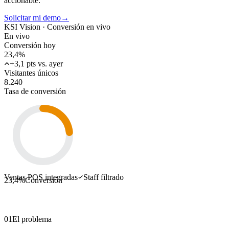
accionable.
Solicitar mi demo
→
KSI Vision ·
Conversión en vivo
En vivo
Conversión hoy
23,4%
+3,1 pts vs. ayer
Visitantes únicos
8.240
Tasa de conversión
Ventas POS integradas
Staff filtrado
23,4%
Conversión
01
El problema