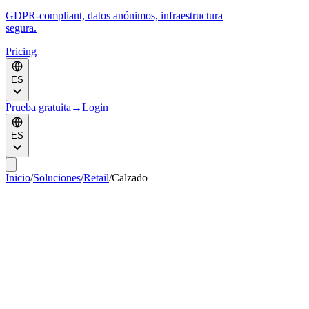
GDPR-compliant, datos anónimos, infraestructura
segura.
Pricing
ES
Prueba gratuita
→
Login
ES
Inicio
/
Soluciones
/
Retail
/
Calzado