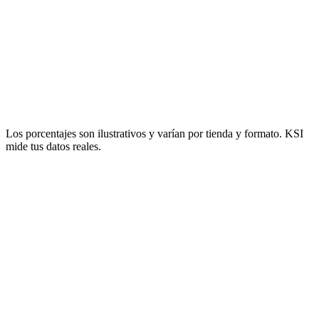
40
%
Solicitan atención o prueban calzado
26
%
Llegan a caja
18
%
Compran
Los porcentajes son ilustrativos y varían por tienda y formato. KSI
mide tus datos reales.
82%
no compra.