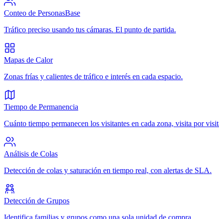
Conteo de Personas
Base
Tráfico preciso usando tus cámaras. El punto de partida.
Mapas de Calor
Zonas frías y calientes de tráfico e interés en cada espacio.
Tiempo de Permanencia
Cuánto tiempo permanecen los visitantes en cada zona, visita por visit
Análisis de Colas
Detección de colas y saturación en tiempo real, con alertas de SLA.
Detección de Grupos
Identifica familias y grupos como una sola unidad de compra.