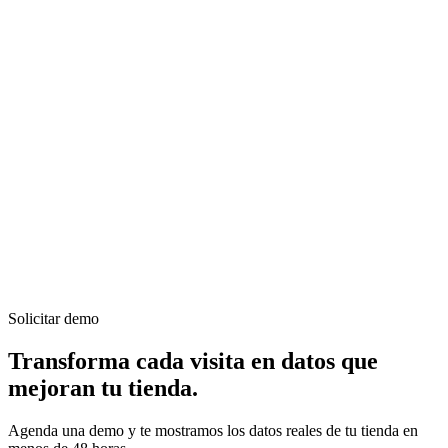
Privacy by design · Conforme con GDPR
Sin captura ni almacenamiento de datos personales. Cumple los
estándares de privacidad enterprise más exigentes.
Implementación en días, no en meses
Implementación 100% remota en menos de una semana. Sin
interrumpir la operación de ninguna tienda.
Solicitar demo
Transforma cada visita en datos que
mejoran tu tienda.
Agenda una demo y te mostramos los datos reales de tu tienda en