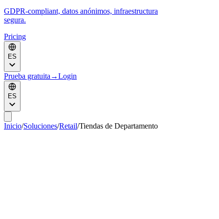
GDPR-compliant, datos anónimos, infraestructura
segura.
Pricing
ES
Prueba gratuita
→
Login
ES
Inicio
/
Soluciones
/
Retail
/
Tiendas de Departamento