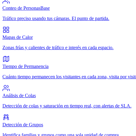
Conteo de Personas
Base
Tráfico preciso usando tus cámaras. El punto de partida.
Mapas de Calor
Zonas frías y calientes de tráfico e interés en cada espacio.
Tiempo de Permanencia
Cuánto tiempo permanecen los visitantes en cada zona, visita por visit
Análisis de Colas
Detección de colas y saturación en tiempo real, con alertas de SLA.
Detección de Grupos
Identifica familias y grupos como una sola unidad de compra.