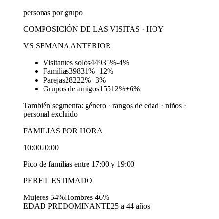
personas por grupo
COMPOSICIÓN DE LAS VISITAS · HOY
VS SEMANA ANTERIOR
Visitantes solos
449
35%
-4%
Familias
398
31%
+12%
Parejas
282
22%
+3%
Grupos de amigos
155
12%
+6%
También segmenta: género · rangos de edad · niños ·
personal excluido
FAMILIAS POR HORA
10:00
20:00
Pico de familias entre 17:00 y 19:00
PERFIL ESTIMADO
Mujeres 54%
Hombres 46%
EDAD PREDOMINANTE
25 a 44 años