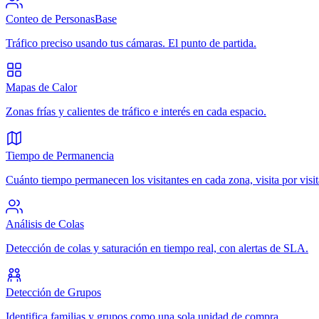
Conteo de Personas
Base
Tráfico preciso usando tus cámaras. El punto de partida.
Mapas de Calor
Zonas frías y calientes de tráfico e interés en cada espacio.
Tiempo de Permanencia
Cuánto tiempo permanecen los visitantes en cada zona, visita por visit
Análisis de Colas
Detección de colas y saturación en tiempo real, con alertas de SLA.
Detección de Grupos
Identifica familias y grupos como una sola unidad de compra.