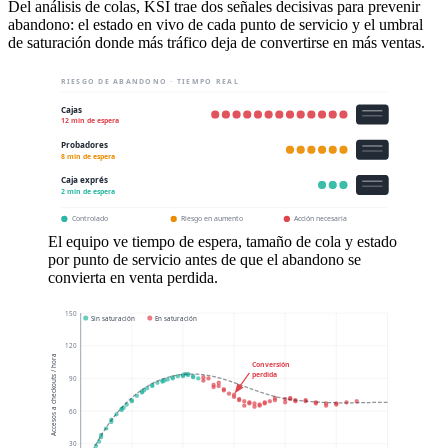
Del análisis de colas, KSI trae dos señales decisivas para prevenir
abandono: el estado en vivo de cada punto de servicio y el umbral
de saturación donde más tráfico deja de convertirse en más ventas.
RIESGO DE ABANDONO · TIEMPO REAL
Cajas
12 min de espera
Probadores
8 min de espera
Caja exprés
2 min de espera
Controlado
Riesgo en aumento
Acción necesaria
El equipo ve tiempo de espera, tamaño de cola y estado
por punto de servicio antes de que el abandono se
convierta en venta perdida.
150
Sin saturación
En saturación
120
Accesos a checkouts / hora
Conversión
perdida
90
60
30