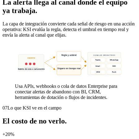
La alerta llega al canal donde el equipo
ya trabaja.
La capa de integración convierte cada señal de riesgo en una acción
operativa: KSI evalúa la regla, detecta el umbral en tiempo real y
envía la alerta al canal que elijas.
Regla y umbral
CANALES OPERATIVOS
EVENTO
Teams
WhatsApp
Email
SMS
Disparo en tiempo real
Evento de cola o saturación
CRM
Push
Usa APIs, webhooks o cola de datos Enterprise para
conectar alertas de abandono con BI, CRM,
herramientas de dotación o flujos de incidentes.
07
Lo que KSI ve en el campo
El costo de no verlo.
+20%