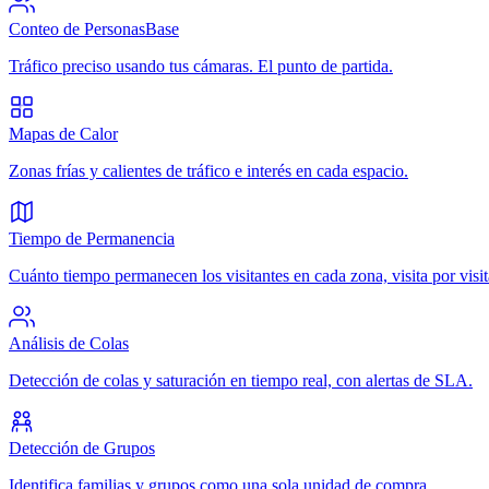
Conteo de Personas
Base
Tráfico preciso usando tus cámaras. El punto de partida.
Mapas de Calor
Zonas frías y calientes de tráfico e interés en cada espacio.
Tiempo de Permanencia
Cuánto tiempo permanecen los visitantes en cada zona, visita por visit
Análisis de Colas
Detección de colas y saturación en tiempo real, con alertas de SLA.
Detección de Grupos
Identifica familias y grupos como una sola unidad de compra.