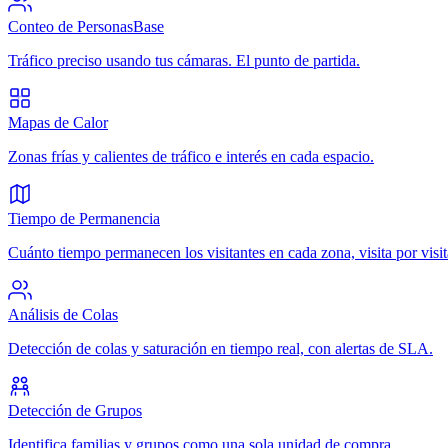
Conteo de Personas
Base
Tráfico preciso usando tus cámaras. El punto de partida.
Mapas de Calor
Zonas frías y calientes de tráfico e interés en cada espacio.
Tiempo de Permanencia
Cuánto tiempo permanecen los visitantes en cada zona, visita por visit
Análisis de Colas
Detección de colas y saturación en tiempo real, con alertas de SLA.
Detección de Grupos
Identifica familias y grupos como una sola unidad de compra.