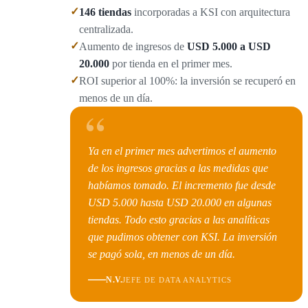
✓
146 tiendas
incorporadas a KSI con arquitectura
centralizada.
✓
Aumento de ingresos de
USD 5.000 a USD
20.000
por tienda en el primer mes.
✓
ROI superior al 100%: la inversión se recuperó en
menos de un día.
“
Ya en el primer mes advertimos el aumento
de los ingresos gracias a las medidas que
habíamos tomado. El incremento fue desde
USD 5.000 hasta USD 20.000 en algunas
tiendas. Todo esto gracias a las analíticas
que pudimos obtener con KSI. La inversión
se pagó sola, en menos de un día.
N.V.
JEFE DE DATA ANALYTICS