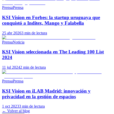
Prensa
Prensa
KSI Vision en Forbes: la startup uruguaya que
conquistó a Inditex, Mango y Falabella
25 abr 2026
3 min de lectura
Prensa
Noticia
KSI Vision seleccionada en The Leading 100 List
2024
11 jul 2024
2 min de lectura
Prensa
Prensa
KSI Vision en iLAB Madrid: innovación y
privacidad en la gestión de espacios
1 oct 2023
3 min de lectura
← Volver al blog