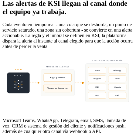
Las alertas de KSI llegan al canal donde
el equipo ya trabaja.
Cada evento en tiempo real - una cola que se desborda, un punto de
servicio saturado, una zona sin cobertura - se convierte en una alerta
accionable. La regla y el umbral se definen en KSI; la plataforma
dispara la alerta al instante al canal elegido para que la acción ocurra
antes de perder la venta.
CANALES DE NOTIFICACIÓN
MOTOR DE ALERTAS
KSI AI
Teams
WhatsApp
KSI AI
Regla y umbral
Telegram
Email
SMS
Llamada
Disparo en tiempo real
CRM
Push
Microsoft Teams, WhatsApp, Telegram, email, SMS, llamada de
voz, CRM o sistema de gestión del cliente y notificaciones push,
además de cualquier otro canal vía webhook o API.