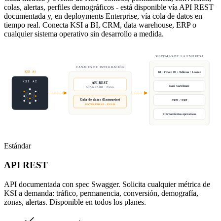
colas, alertas, perfiles demográficos - está disponible vía API REST
documentada y, en deployments Enterprise, vía cola de datos en
tiempo real. Conecta KSI a BI, CRM, data warehouse, ERP o
cualquier sistema operativo sin desarrollo a medida.
SISTEMAS DE LA EMPRESA
CANALES DE INTEGRACIÓN
KSI AI
BI · Power BI / Tableau / Looker
KSI AI
API REST
Data warehouse
STANDARD · PULL
Cola de datos (Enterprise)
CRM / ERP
ENTERPRISE · PUSH
Herramientas operativas
Estándar
API REST
API documentada con spec Swagger. Solicita cualquier métrica de
KSI a demanda: tráfico, permanencia, conversión, demografía,
zonas, alertas. Disponible en todos los planes.