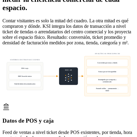
espacio.
Contar visitantes es solo la mitad del cuadro. La otra mitad es qué
compraron y dónde. KSI integra los datos de transacción a nivel
ticket de tiendas o arrendatarios del centro comercial y los proyecta
sobre el espacio físico. Resultado: conversión, ticket promedio y
densidad de facturación medidos por zona, tienda, categoría y m².
ANALÍTICAS POR ESPACIO
SISTEMAS DE TRANSACCIONES
Conversión por zona y tienda
POS / caja
KSI AI
Ventas por m² de superficie
ERP / base de ventas
Desempeño por categoría y
arrendatario
Feed de tickets de arrendatarios
Funnel: tráfico → permanencia →
ticket
Datos de POS y caja
Feed de ventas a nivel ticket desde POS existentes, por tienda, hora