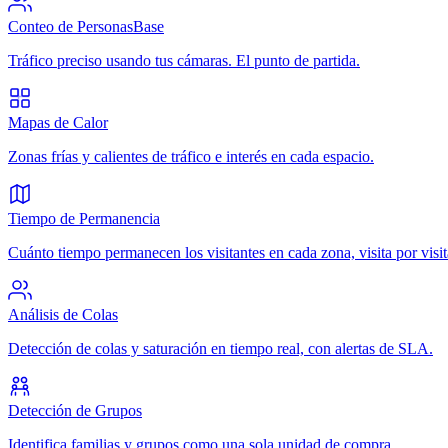
Conteo de Personas
Base
Tráfico preciso usando tus cámaras. El punto de partida.
Mapas de Calor
Zonas frías y calientes de tráfico e interés en cada espacio.
Tiempo de Permanencia
Cuánto tiempo permanecen los visitantes en cada zona, visita por visit
Análisis de Colas
Detección de colas y saturación en tiempo real, con alertas de SLA.
Detección de Grupos
Identifica familias y grupos como una sola unidad de compra.