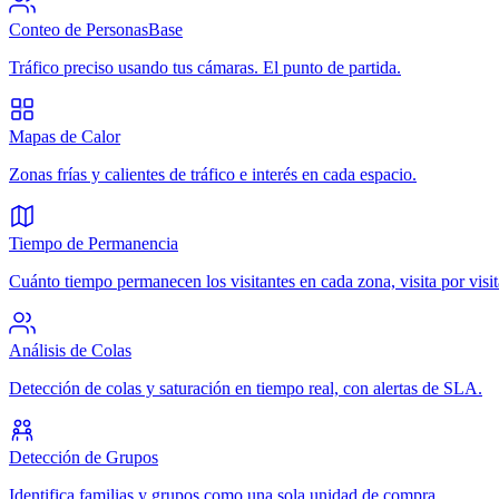
Conteo de Personas
Base
Tráfico preciso usando tus cámaras. El punto de partida.
Mapas de Calor
Zonas frías y calientes de tráfico e interés en cada espacio.
Tiempo de Permanencia
Cuánto tiempo permanecen los visitantes en cada zona, visita por visit
Análisis de Colas
Detección de colas y saturación en tiempo real, con alertas de SLA.
Detección de Grupos
Identifica familias y grupos como una sola unidad de compra.