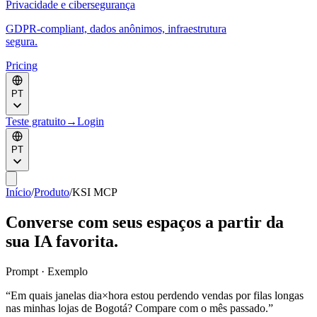
Privacidade e cibersegurança
GDPR-compliant, dados anônimos, infraestrutura
segura.
Pricing
PT
Teste gratuito
→
Login
PT
Início
/
Produto
/
KSI MCP
Converse com seus espaços a partir da
sua IA favorita.
Prompt · Exemplo
“
Em quais janelas dia×hora estou perdendo vendas por filas longas
nas minhas lojas de Bogotá? Compare com o mês passado.
”