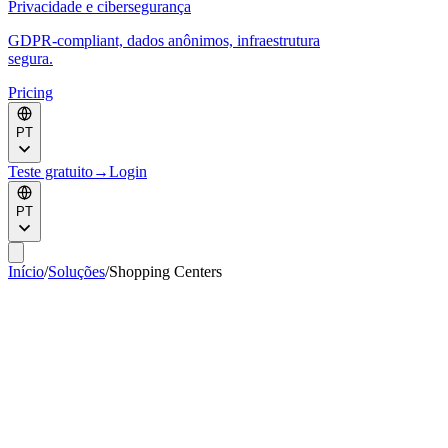
Privacidade e cibersegurança
GDPR-compliant, dados anônimos, infraestrutura
segura.
Pricing
PT
Teste gratuito
→
Login
PT
Início
/
Soluções
/
Shopping Centers
Maximize o valor de cada m
do seu
2
shopping.
A KSI VISION transforma suas câmeras CCTV existentes em
inteligência comercial e operacional para monetizar melhor cada
zona conforme seu valor real, justificar tarifas, analisar arrendatários,