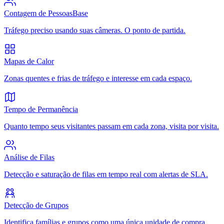
Contagem de Pessoas
Base
Tráfego preciso usando suas câmeras. O ponto de partida.
Mapas de Calor
Zonas quentes e frias de tráfego e interesse em cada espaço.
Tempo de Permanência
Quanto tempo seus visitantes passam em cada zona, visita por visita.
Análise de Filas
Detecção e saturação de filas em tempo real com alertas de SLA.
Detecção de Grupos
Identifica famílias e grupos como uma única unidade de compra.