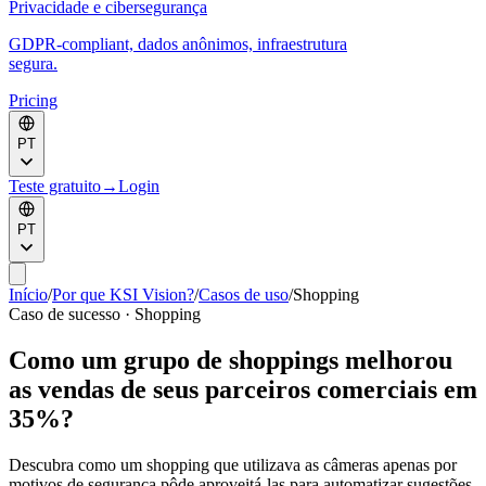
Privacidade e cibersegurança
GDPR-compliant, dados anônimos, infraestrutura
segura.
Pricing
PT
Teste gratuito
→
Login
PT
Início
/
Por que KSI Vision?
/
Casos de uso
/
Shopping
Caso de sucesso · Shopping
Como um grupo de shoppings melhorou
as vendas de seus parceiros comerciais em
35%?
Descubra como um shopping que utilizava as câmeras apenas por
motivos de segurança pôde aproveitá-las para automatizar sugestões