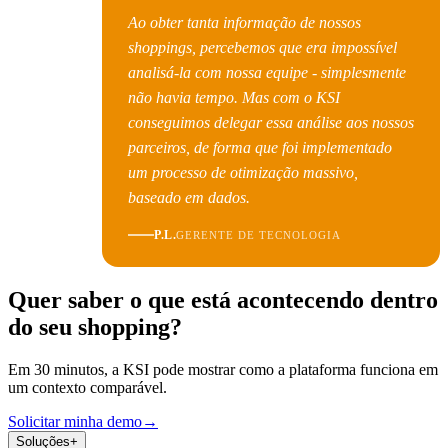
Ao obter tanta informação de nossos
shoppings, percebemos que era impossível
analisá-la com nossa equipe - simplesmente
não havia tempo. Mas com o KSI
conseguimos delegar essa análise aos nossos
parceiros, de forma que foi implementado
um processo de otimização massivo,
baseado em dados.
P.L.
GERENTE DE TECNOLOGIA
Quer saber o que está acontecendo dentro
do seu shopping?
Em 30 minutos, a KSI pode mostrar como a plataforma funciona em
um contexto comparável.
Solicitar minha demo
→
Soluções
+