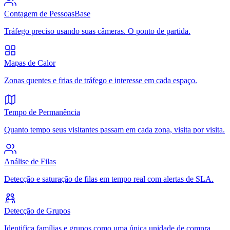
Contagem de Pessoas
Base
Tráfego preciso usando suas câmeras. O ponto de partida.
Mapas de Calor
Zonas quentes e frias de tráfego e interesse em cada espaço.
Tempo de Permanência
Quanto tempo seus visitantes passam em cada zona, visita por visita.
Análise de Filas
Detecção e saturação de filas em tempo real com alertas de SLA.
Detecção de Grupos
Identifica famílias e grupos como uma única unidade de compra.