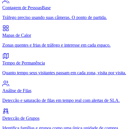
Contagem de Pessoas
Base
Tráfego preciso usando suas câmeras. O ponto de partida.
Mapas de Calor
Zonas quentes e frias de tráfego e interesse em cada espaço.
Tempo de Permanência
Quanto tempo seus visitantes passam em cada zona, visita por visita.
Análise de Filas
Detecção e saturação de filas em tempo real com alertas de SLA.
Detecção de Grupos
Identifica famílias e grupos como uma única unidade de compra.