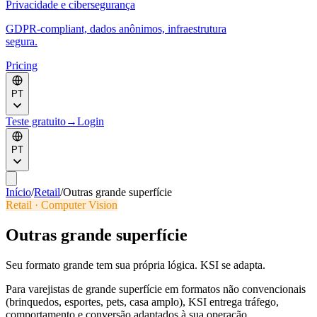
Privacidade e cibersegurança
GDPR-compliant, dados anônimos, infraestrutura
segura.
Pricing
PT
Teste gratuito
→
Login
PT
Início
/
Retail
/
Outras grande superfície
Retail · Computer Vision
Outras grande superfície
Seu formato grande tem sua própria lógica. KSI se adapta.
Para varejistas de grande superfície em formatos não convencionais
(brinquedos, esportes, pets, casa amplo), KSI entrega tráfego,
comportamento e conversão adaptados à sua operação.