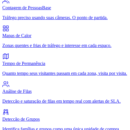
Contagem de Pessoas
Base
Tráfego preciso usando suas câmeras. O ponto de partida.
Mapas de Calor
Zonas quentes e frias de tráfego e interesse em cada espaço.
Tempo de Permanência
Quanto tempo seus visitantes passam em cada zona, visita por visita.
Análise de Filas
Detecção e saturação de filas em tempo real com alertas de SLA.
Detecção de Grupos
Identifica famílias e grupos como uma única unidade de compra.