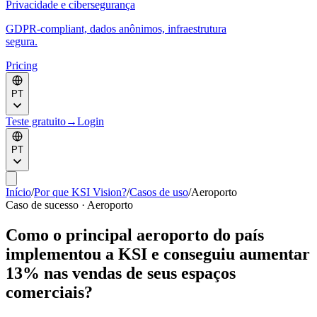
Privacidade e cibersegurança
GDPR-compliant, dados anônimos, infraestrutura
segura.
Pricing
PT
Teste gratuito
→
Login
PT
Início
/
Por que KSI Vision?
/
Casos de uso
/
Aeroporto
Caso de sucesso · Aeroporto
Como o principal aeroporto do país
implementou a KSI e conseguiu aumentar
13% nas vendas de seus espaços
comerciais?