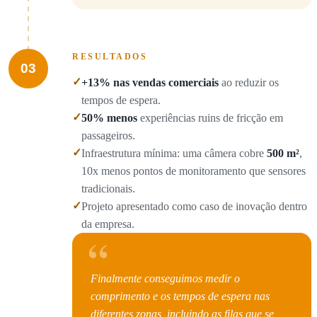
RESULTADOS
03
✓
+13% nas vendas comerciais
ao reduzir os
tempos de espera.
✓
50% menos
experiências ruins de fricção em
passageiros.
✓
Infraestrutura mínima: uma câmera cobre
500 m²
,
10x menos pontos de monitoramento que sensores
tradicionais.
✓
Projeto apresentado como caso de inovação dentro
da empresa.
“
Finalmente conseguimos medir o
comprimento e os tempos de espera nas
diferentes zonas, incluindo as filas que se