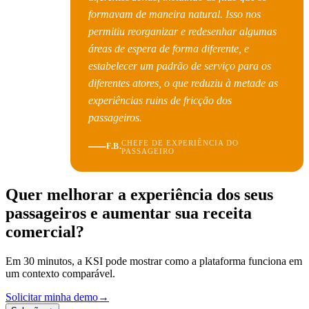
formavam de maneira natural. Isso nos
permitiu reorganizar e redesenhar algumas
áreas de espera de forma diferente, e
estabelecer um padrão de serviço para os
diferentes atores, o que reduziu à metade as
experiências ruins de fricção dos
passageiros.
CHEFE DE EXPERIÊNCIA DO
F.B.
PASSAGEIRO
Quer melhorar a experiência dos seus
passageiros e aumentar sua receita
comercial?
Em 30 minutos, a KSI pode mostrar como a plataforma funciona em
um contexto comparável.
Solicitar minha demo
→