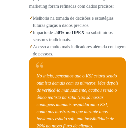
marketing foram refinadas com dados precisos:
✓
Melhoria na tomada de decisões e estratégias
futuras graças a dados precisos.
✓
Impacto de
-50% no OPEX
ao substituir os
sensores tradicionais.
✓
Acesso a muito mais indicadores além da contagem
de pessoas.
“
No início, pensamos que o KSI estava sendo
otimista demais com os números. Mas depois
de verificá-lo manualmente, acabou sendo o
único realista na sala. Não só nossas
contagens manuais respaldaram o KSI,
como nos mostraram que durante anos
havíamos estado sob uma invisibilidade de
20% no nosso fluxo de clientes.