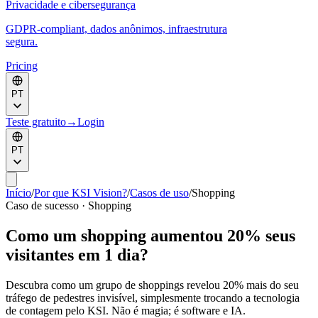
Privacidade e cibersegurança
GDPR-compliant, dados anônimos, infraestrutura
segura.
Pricing
PT
Teste gratuito
→
Login
PT
Início
/
Por que KSI Vision?
/
Casos de uso
/
Shopping
Caso de sucesso · Shopping
Como um shopping aumentou 20% seus
visitantes em 1 dia?
Descubra como um grupo de shoppings revelou 20% mais do seu
tráfego de pedestres invisível, simplesmente trocando a tecnologia
de contagem pelo KSI. Não é magia; é software e IA.